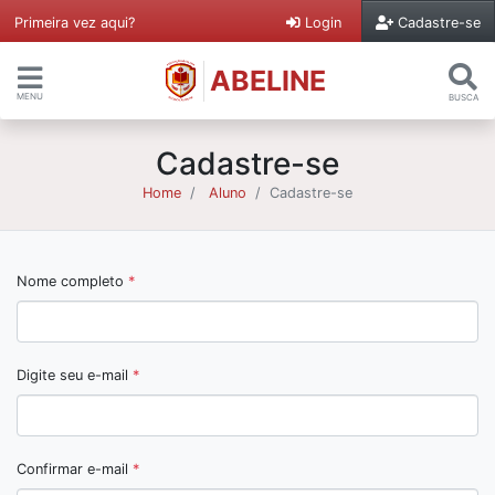
Primeira vez aqui?
Login
Cadastre-se
ABELINE
MENU
BUSCA
Cadastre-se
Home
Aluno
Cadastre-se
Nome completo
*
Digite seu e-mail
*
Confirmar e-mail
*