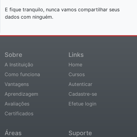
E fique tranquilo, nunca vamos compartilhar seus
dados com ninguém.
Sobre
Links
A Instituição
Home
Como funciona
Cursos
Vantagens
Autenticar
Aprendizagem
Cadastre-se
Avaliações
Efetue login
Certificados
Áreas
Suporte