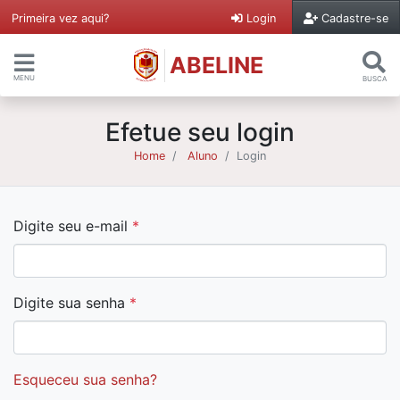
Primeira vez aqui?
Login
Cadastre-se
ABELINE
MENU
BUSCA
Efetue seu login
Home
Aluno
Login
Digite seu e-mail
*
Digite sua senha
*
Esqueceu sua senha?