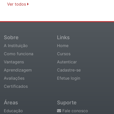
Ver todos
Sobre
Links
A Instituição
Home
Como funciona
Cursos
Vantagens
Autenticar
Aprendizagem
Cadastre-se
Avaliações
Efetue login
Certificados
Áreas
Suporte
Educação
Fale conosco