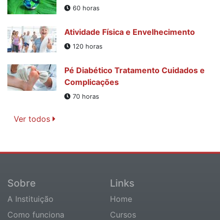
60 horas
Atividade Física e Envelhecimento
120 horas
Pé Diabético Tratamento Cuidados e
Complicações
70 horas
Ver todos
Sobre
Links
A Instituição
Home
Como funciona
Cursos