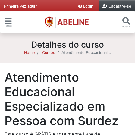
Primeira vez aqui?
Login
Cadastre-se
ABELINE
MENU
BUSCA
Detalhes do curso
Home
Cursos
Atendimento Educacional...
Atendimento
Educacional
Especializado em
Pessoa com Surdez
Este curso é GRÁTIS e totalmente livre de