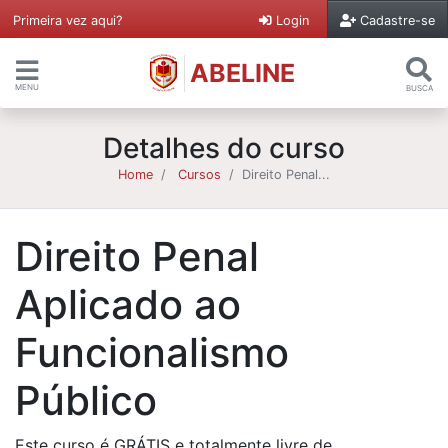
Primeira vez aqui?
Login
Cadastre-se
ABELINE
MENU
BUSCA
Detalhes do curso
Home
Cursos
Direito Penal...
Direito Penal
Aplicado ao
Funcionalismo
Público
Este curso é GRÁTIS e totalmente livre de