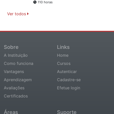
110 horas
Ver todos
Sobre
Links
A Instituição
Home
Como funciona
Cursos
Vantagens
Autenticar
Aprendizagem
Cadastre-se
Avaliações
Efetue login
Certificados
Áreas
Suporte