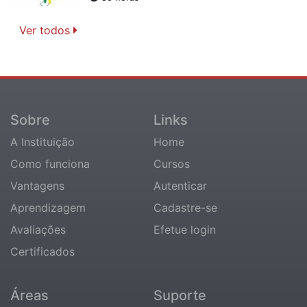
Ver todos
Sobre
Links
A Instituição
Home
Como funciona
Cursos
Vantagens
Autenticar
Aprendizagem
Cadastre-se
Avaliações
Efetue login
Certificados
Áreas
Suporte