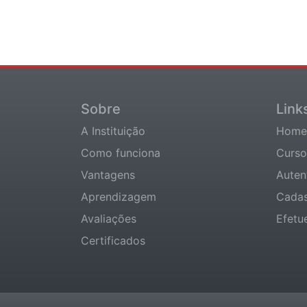
Sobre
Link
A Instituição
Home
Como funciona
Curso
Vantagens
Auten
Aprendizagem
Cadas
Avaliações
Efetu
Certificados