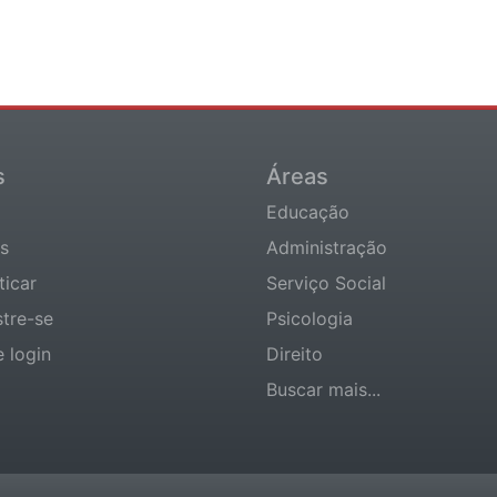
s
Áreas
Educação
s
Administração
ticar
Serviço Social
tre-se
Psicologia
e login
Direito
Buscar mais...