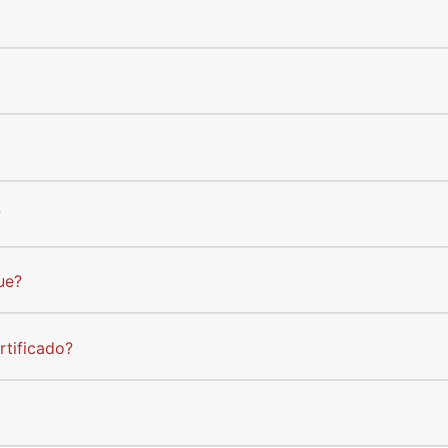
?
ue?
rtificado?