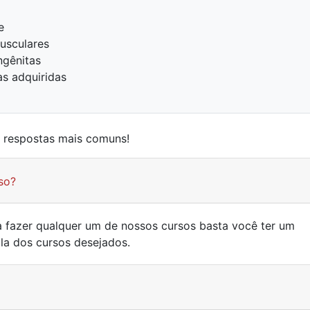
e
usculares
ngênitas
as adquiridas
e respostas mais comuns!
so?
ra fazer qualquer um de nossos cursos basta você ter um
ula dos cursos desejados.