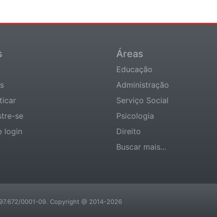
s
Áreas
Educação
s
Administração
ticar
Serviço Social
tre-se
Psicologia
e login
Direito
Buscar mais...
.197.672/0001-09. Copyright @ 2014-2026