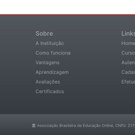
Sobre
Link
A Instituição
Home
Como funciona
Curso
Vantagens
Auten
Aprendizagem
Cadas
Avaliações
Efetu
Certificados
Associação Brasileira de Educação Online, CNPJ: 21