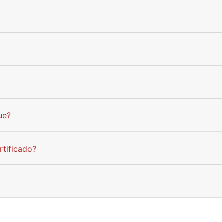
?
ue?
rtificado?