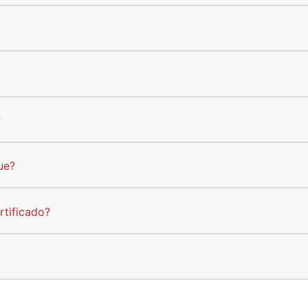
?
ue?
rtificado?