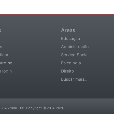
s
Áreas
Educação
s
Administração
ticar
Serviço Social
tre-se
Psicologia
e login
Direito
Buscar mais...
.197.672/0001-09. Copyright @ 2014-2026