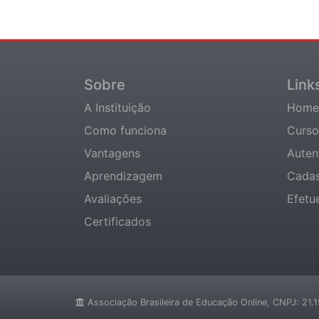
Sobre
Link
A Instituição
Home
Como funciona
Curso
Vantagens
Auten
Aprendizagem
Cadas
Avaliações
Efetu
Certificados
Associação Brasileira de Educação Online, CNPJ: 21