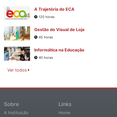
A Trajetória do ECA
120 horas
Gestão do Visual de Loja
45 horas
Informática na Educação
40 horas
Ver todos
Sobre
Links
A Instituição
Home