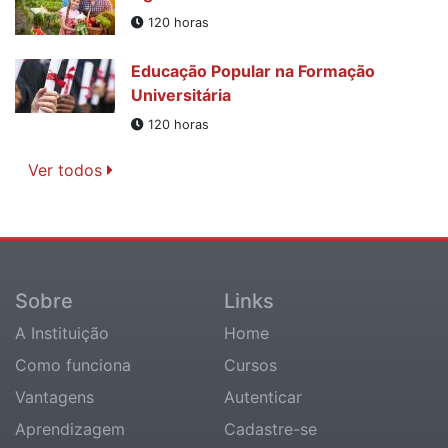
120 horas
Educação Popular na Formação
Universitária
120 horas
Ver todos
Sobre
Links
A Instituição
Home
Como funciona
Cursos
Vantagens
Autenticar
Aprendizagem
Cadastre-se