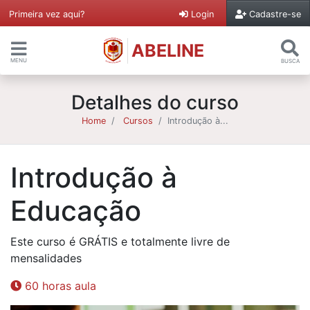
Primeira vez aqui?
Login
Cadastre-se
ABELINE
MENU
BUSCA
Detalhes do curso
Home
Cursos
Introdução à...
Introdução à
Educação
Este curso é GRÁTIS e totalmente livre de
mensalidades
60 horas aula