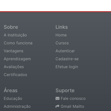
Sobre
Links
A Instituição
Home
Como funciona
Cursos
Vantagens
Autenticar
Aprendizagem
Cadastre-se
Avaliações
Efetue login
Certificados
Áreas
Suporte
Educação
Fale conosco
Administração
Gmail Mailto