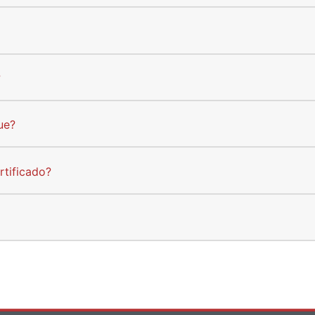
?
ue?
rtificado?