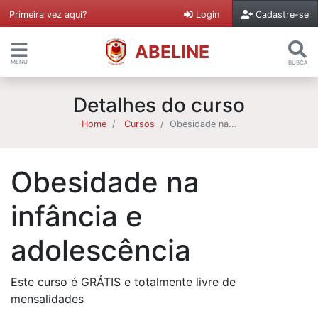
Primeira vez aqui?
Login
Cadastre-se
ABELINE
MENU
BUSCA
Detalhes do curso
Home
Cursos
Obesidade na...
Obesidade na
infância e
adolescência
Este curso é GRÁTIS e totalmente livre de
mensalidades