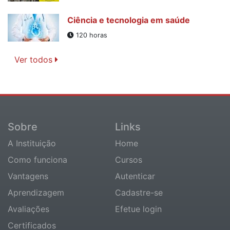
Ciência e tecnologia em saúde
120 horas
Ver todos
Sobre
Links
A Instituição
Home
Como funciona
Cursos
Vantagens
Autenticar
Aprendizagem
Cadastre-se
Avaliações
Efetue login
Certificados