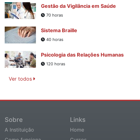
Gestão da Vigilância em Saúde
70 horas
Sistema Braille
40 horas
Psicologia das Relações Humanas
120 horas
Ver todos
Sobre
Links
A Instituição
Home
Como funciona
Cursos