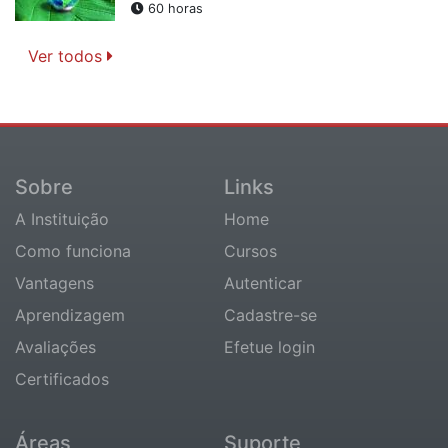
60 horas
Ver todos
Sobre
Links
A Instituição
Home
Como funciona
Cursos
Vantagens
Autenticar
Aprendizagem
Cadastre-se
Avaliações
Efetue login
Certificados
Áreas
Suporte