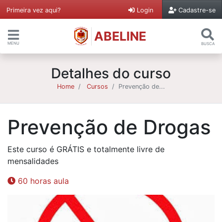
Primeira vez aqui?
Login
Cadastre-se
ABELINE
MENU
BUSCA
Detalhes do curso
Home
Cursos
Prevenção de...
Prevenção de Drogas
Este curso é GRÁTIS e totalmente livre de
mensalidades
60 horas aula