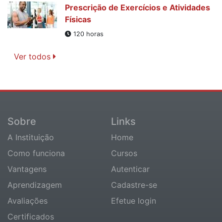
Prescrição de Exercícios e Atividades
Físicas
120 horas
Ver todos
Sobre
Links
A Instituição
Home
Como funciona
Cursos
Vantagens
Autenticar
Aprendizagem
Cadastre-se
Avaliações
Efetue login
Certificados