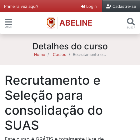
Primeira vez aqui?
Login
Cadastre-se
ABELINE
MENU
BUSCA
Detalhes do curso
Home
Cursos
Recrutamento e...
Recrutamento e
Seleção para
consolidação do
SUAS
Este curso é GRÁTIS e totalmente livre de