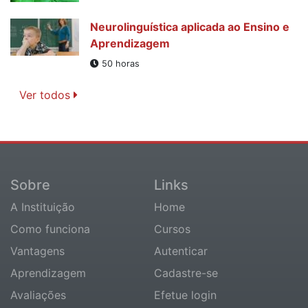
Neurolinguística aplicada ao Ensino e
Aprendizagem
50 horas
Ver todos
Sobre
Links
A Instituição
Home
Como funciona
Cursos
Vantagens
Autenticar
Aprendizagem
Cadastre-se
Avaliações
Efetue login