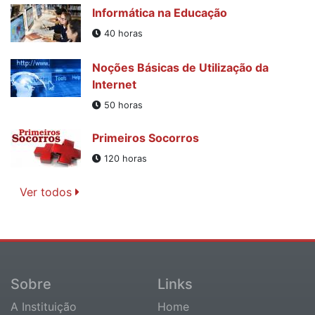
Informática na Educação
40 horas
Noções Básicas de Utilização da
Internet
50 horas
Primeiros Socorros
120 horas
Ver todos
Sobre
Links
A Instituição
Home