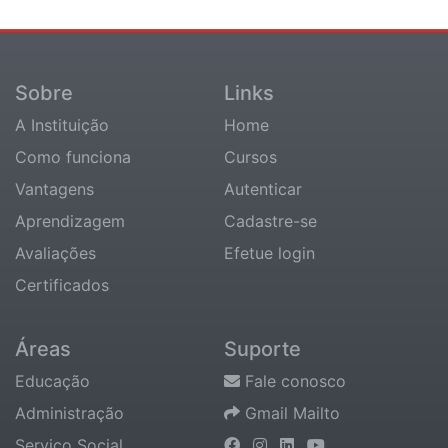
Sobre
Links
A Instituição
Home
Como funciona
Cursos
Vantagens
Autenticar
Aprendizagem
Cadastre-se
Avaliações
Efetue login
Certificados
Áreas
Suporte
Educação
Fale conosco
Administração
Gmail Mailto
Serviço Social