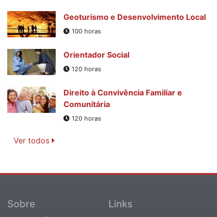
Geoturismo e Desenvolvimento Local
100 horas
Orientador Social
120 horas
Direito à Convivência Familiar e
Comunitária
120 horas
Ver todos
Sobre
Links