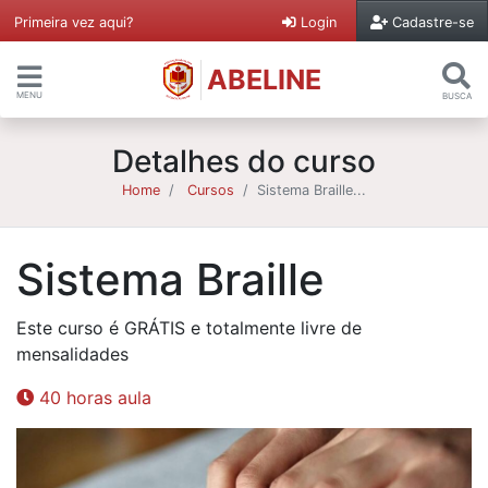
Primeira vez aqui?
Login
Cadastre-se
ABELINE
MENU
BUSCA
Detalhes do curso
Home
Cursos
Sistema Braille...
Sistema Braille
Este curso é GRÁTIS e totalmente livre de
mensalidades
40 horas aula