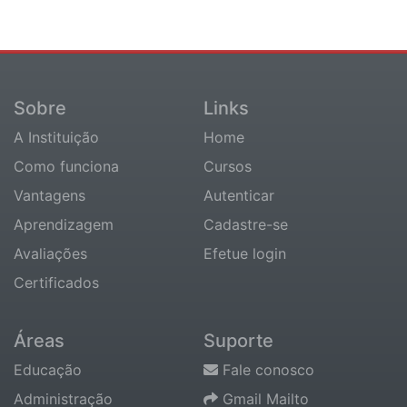
Sobre
Links
A Instituição
Home
Como funciona
Cursos
Vantagens
Autenticar
Aprendizagem
Cadastre-se
Avaliações
Efetue login
Certificados
Áreas
Suporte
Educação
Fale conosco
Administração
Gmail Mailto