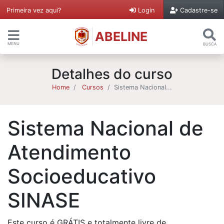
Primeira vez aqui?
Login
Cadastre-se
ABELINE
MENU
BUSCA
Detalhes do curso
Home
Cursos
Sistema Nacional...
Sistema Nacional de
Atendimento
Socioeducativo
SINASE
Este curso é GRÁTIS e totalmente livre de