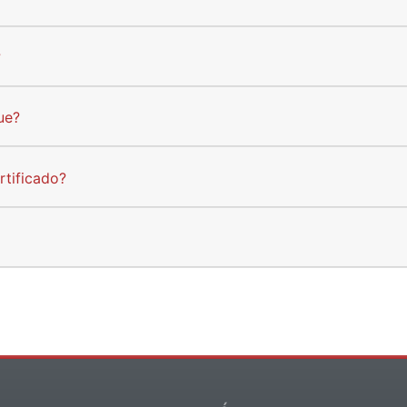
?
ue?
rtificado?