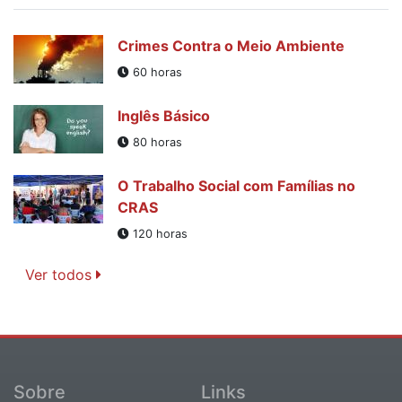
Crimes Contra o Meio Ambiente
60 horas
Inglês Básico
80 horas
O Trabalho Social com Famílias no
CRAS
120 horas
Ver todos
Sobre
Links