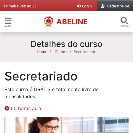
Primeira vez aqui?
Login
Cadastre-se
ABELINE
MENU
BUSCA
Detalhes do curso
Home
Cursos
Secretariado
Secretariado
Este curso é GRÁTIS e totalmente livre de
mensalidades
60 horas aula